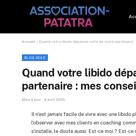
Acc
Accueil
»
Quand votre libido dépasse celle de votre partenaire 
BLOG SEXO
Quand votre libido dépa
partenaire : mes consei
Mise à jour:
4 avril 2025
Il n’est jamais facile de vivre avec une libido 
l’observer avec mes clients en coaching comm
s’installe, le doute aussi. Est-ce moi ? Est-