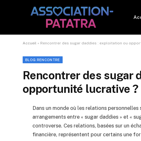
Acc
Accueil
»
Rencontrer des sugar daddies : exploitation ou opport
BLOG RENCONTRE
Rencontrer des sugar d
opportunité lucrative ?
Dans un monde où les relations personnelles se
arrangements entre « sugar daddies » et « sug
controverse. Ces relations, basées sur un é
financière, représentent pour certains une fo