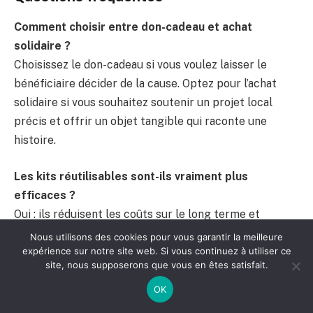
Comment choisir entre don-cadeau et achat
solidaire ?
Choisissez le don-cadeau si vous voulez laisser le
bénéficiaire décider de la cause. Optez pour l’achat
solidaire si vous souhaitez soutenir un projet local
précis et offrir un objet tangible qui raconte une
histoire.
Les kits réutilisables sont-ils vraiment plus
efficaces ?
Oui : ils réduisent les coûts sur le long terme et
respectent les contraintes sanitaires quand ils sont
Nous utilisons des cookies pour vous garantir la meilleure
conçus pour l’être (plastification, matériaux faciles à
expérience sur notre site web. Si vous continuez à utiliser ce
site, nous supposerons que vous en êtes satisfait.
désinfecter). Ils favorisent aussi la durabilité et
l’économie circulaire.
OK