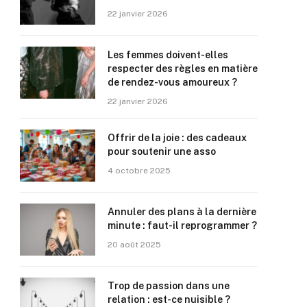
22 janvier 2026
Les femmes doivent-elles
respecter des règles en matière
de rendez-vous amoureux ?
22 janvier 2026
Offrir de la joie : des cadeaux
pour soutenir une asso
4 octobre 2025
Annuler des plans à la dernière
minute : faut-il reprogrammer ?
20 août 2025
Trop de passion dans une
relation : est-ce nuisible ?