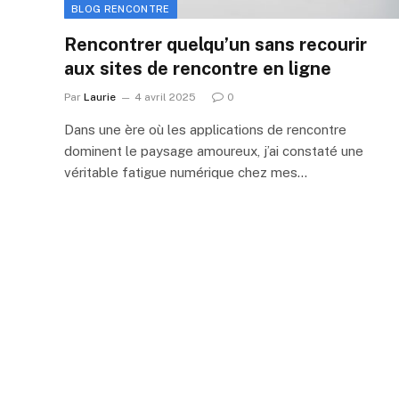
BLOG RENCONTRE
Rencontrer quelqu’un sans recourir
aux sites de rencontre en ligne
Par
Laurie
4 avril 2025
0
Dans une ère où les applications de rencontre
dominent le paysage amoureux, j’ai constaté une
véritable fatigue numérique chez mes…